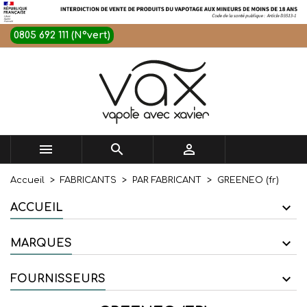
0805 692 111 (N°vert)



Accueil
FABRICANTS
PAR FABRICANT
GREENEO (fr)
ACCUEIL
MARQUES
FOURNISSEURS