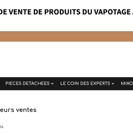
PIECES DETACHEES
LE COIN DES EXPERTS
MIX
leurs ventes
ts.