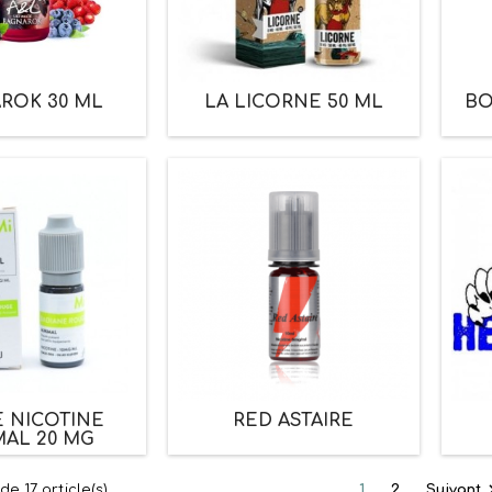
ROK 30 ML
LA LICORNE 50 ML
BO
E NICOTINE
RED ASTAIRE
MAL 20 MG
de 17 article(s)
1
2
Suivant