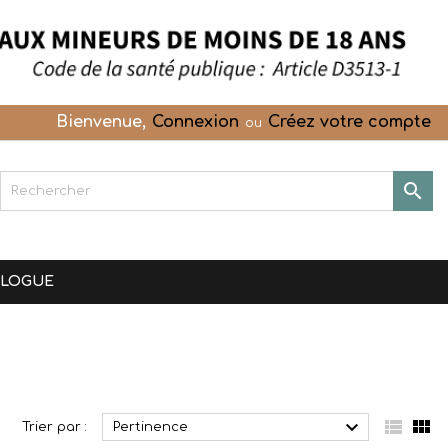
Bienvenue,
Connexion
Créez votre compte
ou

OLOGUE



Trier par :
Pertinence