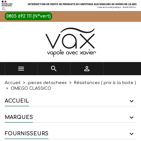
0805 692 111 (N°vert)



Accueil
pieces detachees
Résistances ( prix à la boite )
OMEGO CLASSICO
ACCUEIL
MARQUES
FOURNISSEURS