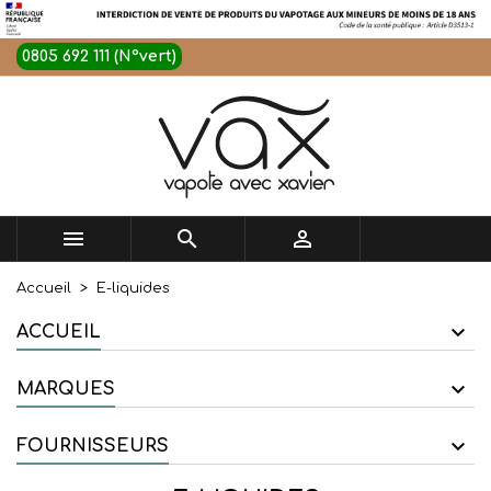
0805 692 111 (N°vert)



Accueil
E-liquides
ACCUEIL
MARQUES
FOURNISSEURS