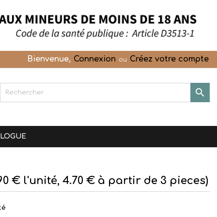
Bienvenue,
Connexion
Créez votre compte
ou

OLOGUE
0 € l'unité, 4.70 € à partir de 3 pieces)
té