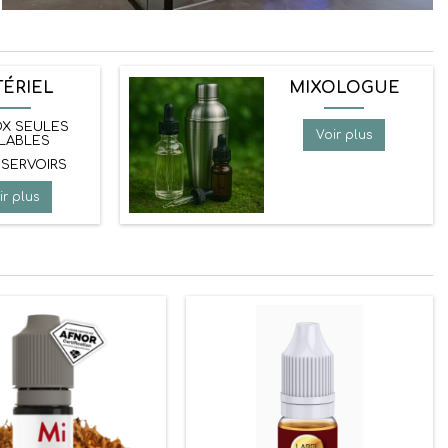
ÉRIEL
MIXOLOGUE
OX SEULES
Voir plus
LABLES
ESERVOIRS
ir plus