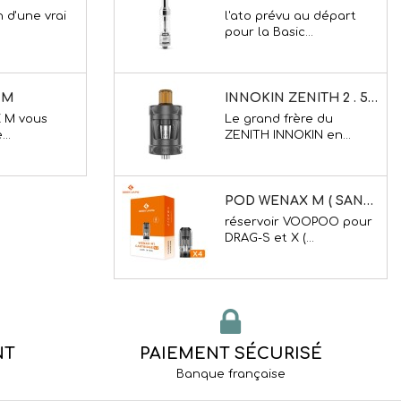
X M vous
Le grand frère du
..
ZENITH INNOKIN en...
 VAPTIO 2
POD WENAX M ( SANS DRIP TIP ) ( X 4)
 2 est le
réservoir VOOPOO pour
u...
DRAG-S et X (...
ASSICO
T2 KANGERTECH TRANSLUCIDE
 d'une vrai
T2 Kangertech
CAPOT + PROTECTION VOLUPTO OMEGO
RESERVOIR VOOPOO ( DRAG-S / X )
 d'une vrai
réservoir VOOPOO pour
DRAG-S et X (...
NT
PAIEMENT SÉCURISÉ
Banque française
 M
GS AIR2 . 14 MM ELEAF