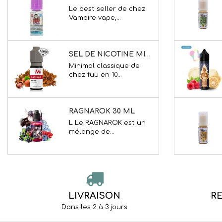
Minimal classique de
chez fuu en 10...
RAGNAROK 30 ML
L Le RAGNAROK est un
mélange de...
LA LICORNE 50 ML
ATTENTION, NE PRENEZ
JAMAIS CE...
BOOSTERS NICOTINE NITROS VAX OU SIMILAIRE...
BOOSTER DE NICOTINE
0.90 € Les...
LIVRAISON
R
Dans les 2 à 3 jours
CLONE 50 ML