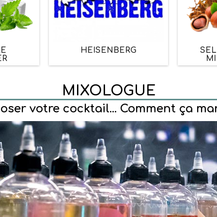
RE
HEISENBERG
SEL
ER
MI
MIXOLOGUE
ser votre cocktail... Comment ça ma