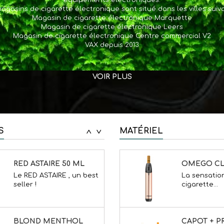
agasins de cigarette électronique sont situé dans les villes suiva
propose une.
blond...
Magasin de cigarette électronique Marquette
Magasin de cigarette électronique Leers
Magasin de cigarette électronique Centre commercial V2
VAX depuis 2013
KIT COSMO
RAVEN BLUE 50 ML
le kit COSMO
le RAVEN BLUE, un doux
successeur d
mélange de...
VOIR PLUS
OMEGO CL
RED ASTAIRE 50 ML
La sensation
Le RED ASTAIRE , un best
cigarette...
seller !
S
MATÉRIEL
<
>
BLOND MENTHOL
La sensation
Un classic menthe issue
cigarette...
de macérat...
KIT WENAX
THE STAR 50 ML