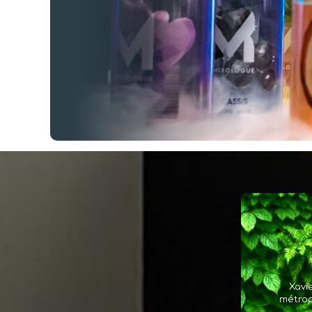
RAGNAROK 30 ML
L Le RAGNAROK est un
mélange de...
LA LICORNE 50 ML
ATTENTION, NE PRENEZ
JAMAIS CE...
BOOSTERS NICOTINE NITROS VAX OU SIMILAIRE...
BOOSTER DE NICOTINE
0.90 € Les...
Xavi
métrop
CLONE 50 ML
CACTUS ET BAIES