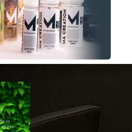
 VAPTIO 2
RESERVOIR VOOPOO ( DRAG-S / X )
 2 est le
réservoir VOOPOO pour
u...
DRAG-S et X (...
ASSICO
GS AIR2 . 14 MM ELEAF
 d'une vrai
l'ato prévu au départ
pour la Basic...
CAPOT + PROTECTION VOLUPTO OMEGO
INNOKIN ZENITH 2 . 5.5 ML
 d'une vrai
Le grand frère du
ZENITH INNOKIN en...
de la
 et ses
 M
POD WENAX M ( SANS DRIP TIP ) ( X 4)
X M vous
réservoir VOOPOO pour