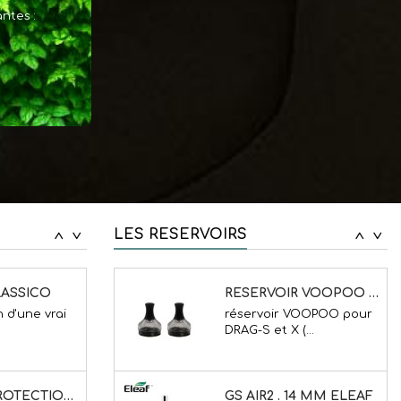
ntes :
..
DRAG-S et X (...
 VAPTIO 2
T2 KANGERTECH TRANSLUCIDE
 2 est le
T2 Kangertech
u...
ASSICO
RESERVOIR VOOPOO ( DRAG-S / X )
 d'une vrai
réservoir VOOPOO pour
DRAG-S et X (...
LES RESERVOIRS
<
>
<
>
CAPOT + PROTECTION VOLUPTO OMEGO
GS AIR2 . 14 MM ELEAF
 d'une vrai
l'ato prévu au départ
pour la Basic...
 M
INNOKIN ZENITH 2 . 5.5 ML