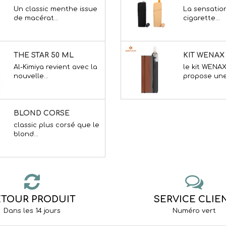
le kit WENA
Al-Kimiya revient avec la
propose une.
nouvelle...
KIT COSMO
BLOND CORSE
le kit COSMO
classic plus corsé que le
successeur d
blond...
OMEGO CL
RAVEN BLUE 50 ML
La sensation
le RAVEN BLUE, un doux
cigarette...
mélange de...
RED ASTAIRE 50 ML
La sensation
Le RED ASTAIRE , un best
cigarette...
seller !
ETOUR PRODUIT
SERVICE CLIE
Dans les 14 jours
Numéro vert
KIT WENAX
BLOND MENTHOL