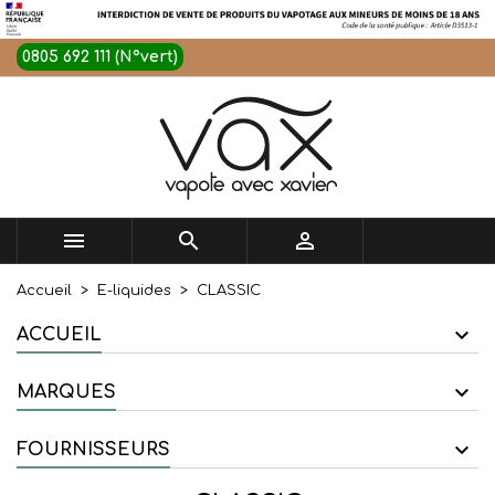
0805 692 111 (N°vert)



Accueil
E-liquides
CLASSIC
ACCUEIL
MARQUES
FOURNISSEURS