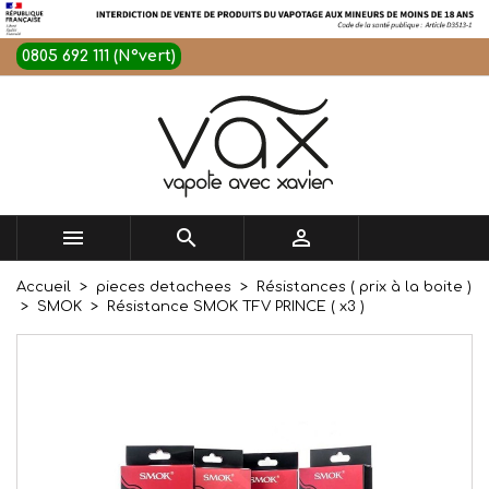
0805 692 111 (N°vert)



Accueil
pieces detachees
Résistances ( prix à la boite )
SMOK
Résistance SMOK TFV PRINCE ( x3 )